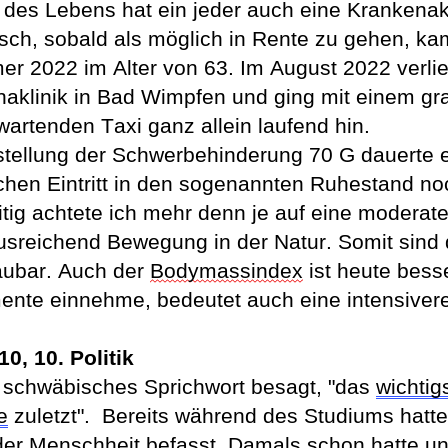
 des Lebens hat ein
jeder auch eine Krankenak
ch, sobald als möglich in Rente zu gehen, kam
er 
2022
 im Alter von 63.
 Im August 2022 verlie
haklinik in Bad Wimpfen und ging mit einem gr
wartenden Taxi ganz allein laufend hin.
stellung der Schwerbehinderung 70 G dauerte e
chen Eintritt 
in den sogenannten Ruhestand 
no
itig achtete ich mehr denn je auf eine moderat
ausreichend Bewegung in der Natu
r. Somit sind 
ubar. Auch der 
Bodymassindex
 ist heute bess
nte einnehme, bedeutet auch eine intensivere
10, 10. Politik
s schwäbisches Sprichwort besagt, "das 
wichtig
e
 zuletzt".
Bereits während des Studiums hatte i
der Menschheit befasst. Damals schon h
atte u