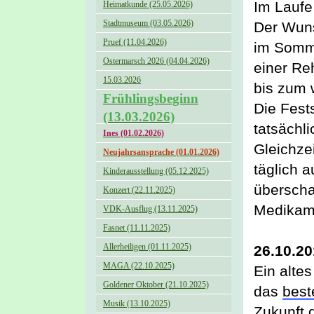
Im Laufe
Heimatkunde (25.05.2026)
Stadtmuseum (03.05.2026)
Der Wuns
Pruef (11.04.2026)
im S
o
mm
Ostermarsch 2026 (04.04.2026)
einer Re
15.03.2026
bis zum 
Frühlingsbeginn
Die Fest
(13.03.2026)
tatsächli
Ines (01.02.2026)
Gleichze
Neujahrsansprache (01.01.2026)
täglich 
Kinderausstellung (05.12.2025)
überscha
Konzert (22.11.2025)
Medikame
VDK-Ausflug (13.11.2025)
Fasnet (11.11.2025)
Allerheiligen (01.11.2025)
26.10.20
MAGA (22.10.2025)
Ein alte
Goldener Oktober (21.10.2025)
das 
best
Musik (13.10.2025)
Zukunft 