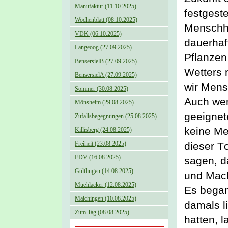
Manufaktur (11.10.2025)
festgeste
Wochenblatt (08.10.2025)
Menschhe
VDK (06.10.2025)
dauerhaf
Langeoog (27.09.2025)
Pflanzen
BensersielB (27.09.2025)
Wetters
BensersielA (27.09.2025)
wir Mens
Sommer (30.08.2025)
Auch wen
Mönsheim (29.08.2025)
geeignet
Zufallsbegegnungen (25.08.2025)
keine M
Killisberg (24.08.2025)
Freiheit (23.08.2025)
dieser T
EDV (16.08.2025)
sagen, d
Gültlingen (14.08.2025)
und Mach
Muehlacker (12.08.2025)
Es bega
Maichingen (10.08.2025)
damals l
Zum Tag (08.08.2025)
hatte
n
, 