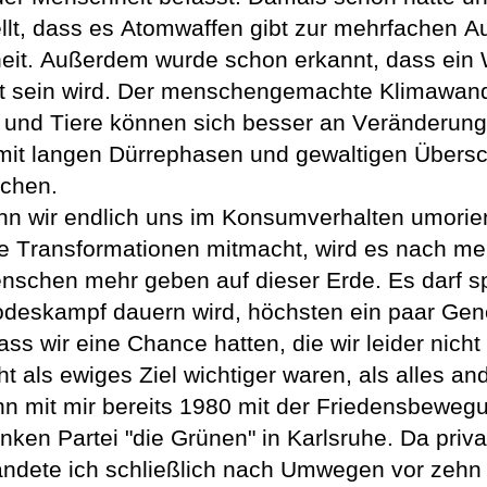
llt, dass es A
t
omwaffen gibt zur mehrfachen Au
it. 
Außerdem
 wurde schon erkannt, dass
 ein
t sein wird. Der menschengemachte Klimawandel
 und Tiere können sich besser an
 Veränderung
mit langen D
ü
rrephasen und gewaltigen Übe
r
s
chen.
n wir endlich uns im Konsumverhalten umorie
e Transformationen mitmacht, 
wird es nach me
enschen mehr geben
 auf dieser Erde
. Es darf s
odeskampf dauern wird, höchsten ein paar Gen
ass wir eine Chance hatten, die wir leider nich
t als ewiges Ziel wichtiger waren, als alles an
nn 
mit mir b
ereits 1980 mit der Friedensbeweg
inken Partei 
"
die Grünen
" in Karlsruhe
. Da priv
landete ich schließlich
 nach Umwegen
 vor zehn