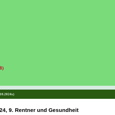
8)
.10.2024x)
24, 
9. Rentner und Gesundheit