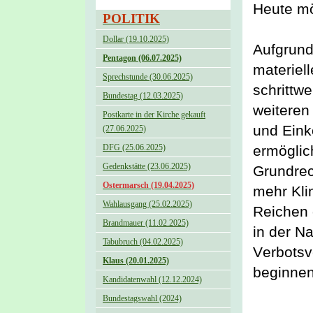
Heute mö
POLITIK
Dollar (19.10.2025)
Aufgrund
Pentagon (06.07.2025)
materiel
Sprechstunde (30.06.2025)
schrittwe
Bundestag (12.03.2025)
weiteren
Postkarte in der Kirche gekauft
und Eink
(27.06.2025)
DFG (25.06.2025)
ermöglic
Gedenkstätte (23.06.2025)
Grundrec
Ostermarsch (19.04.2025)
mehr Kli
Wahlausgang (25.02.2025)
Reichen 
Brandmauer (11.02.2025)
in der Na
Tabubruch (04.02.2025)
Verbotsve
Klaus (20.01.2025)
beginnen
Kandidatenwahl (12.12.2024)
Bundestagswahl (2024)