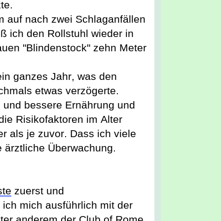
te
.
 auf nach zwei Schlaganfällen 
ß ich den Rollstuhl wieder in 
auen "Blindenstock" zehn Meter 
in ganzes Jahr, was den 
chmals etwas verzögerte.
e und bessere Ernährung und 
die Risikofaktoren im Alter 
er als je zuvor.
 Dass ich viele 
 ärztliche Überwachung.
ste
 zuerst und 
ch mich ausführlich mit der 
nter anderem der Club 
of
 Rome 