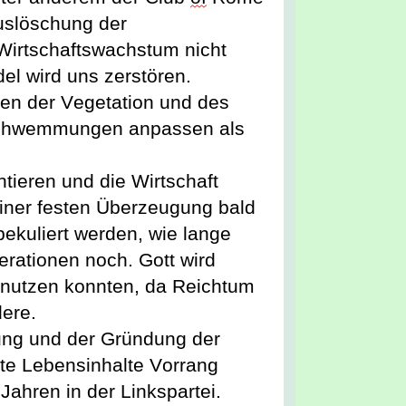
slöschung der 
 W
i
rtschaftswachstum nicht 
 wird uns zerstören. 
en der Vegetation und des 
chwemmungen anpassen als 
ntieren und die W
i
rtschaft 
iner festen Überzeugung bald 
pekuliert werden, wie 
lange 
erationen noch.
 Gott wird 
t nutzen konnten, da Reichtum 
dere.
ung und der Gründung der 
ate Lebensinhalte Vorrang 
Jahren
in
 der Linkspartei.