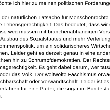
chte ich hier 
zu
 meine
n
 politischen Forderun
 der natürlichen 
Tatsache 
für Menschenrechte
le Lebensgerechtigkeit. Das bedeutet, da
ss
 wir
is
e weg müssen 
mit branchenabhängigen Verst
 
Ausbau des Sozialstaates und mehr Verteilung
ommenspolitik
, um ein solidarischeres Wirtsch
hen. Leider g
e
ht es derzeit genau in eine and
hten hin zu Schrumpfd
emokratie
n.
Der Rechtsr
magerechtigkeit.
 Es geht dabei darum, wer tats
oder das Volk.
 Der weltweite Faschismus erwac
chbarschaft oder Verwandtschaft. Leider ist es 
rfahren für eine Partei, die sogar im Bundestag
. 