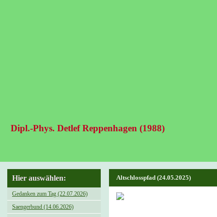
Dipl.-Phys. Detlef Reppenhagen (1988)
Hier auswählen:
Altschlosspfad (24.05.2025)
Gedanken zum Tag (22.07.2026)
Saengerbund (14.06.2026)