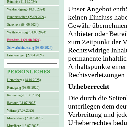
Bündnis (11.11.2024)
Unser Angebot enthäl
Waldrundgang (18.10.2024)
keinen Einfluss hab
Bündnistreffen (25.09.2024)
Gewähr übernehmen. F
Statement (04.09.2024)
Anbieter oder Betrei
Weltfriedenstag (31.08.2024)
zum Zeitpunkt der V
Bündnis 1 (21.08.2024)
Schwerbehinderung (08.06.2024)
Rechtswidrige Inhal
Erinnerungen (22.04.2024)
permanente inhaltlic
Anhaltspunkte einer
PERSÖNLICHES
Rechtsverletzungen 
Herrenberg (14.10.2025)
Urheberrecht
Rundgang (03.08.2025)
Rentnertag (01.08.2025)
Die durch die Seiten
Radtour (31.07.2025)
unterliegen dem deut
Würm (27.07.2025)
Verbreitung und jed
Miedelsbach (23.07.2025)
Urheberrechtes bedü
Mittelberg (13.07.2025)