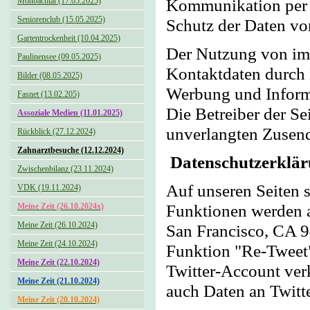
Kommunikation per E
Monbachtal (17.05.2025)
Seniorenclub (15.05.2025)
Schutz der Daten vor
Gartentrockenheit (10.04.2025)
Der Nutzung von im 
Paulinensee (09.05.2025)
Kontaktdaten durch 
Bilder (08.05.2025)
Werbung und Informa
Fasnet (13.02.205)
Die Betreiber der Sei
Assoziale Medien (11.01.2025)
unverlangten Zusen
Rückblick (27.12.2024)
Zahnarztbesuche (12.12.2024)
Datenschutzerklär
Zwischenbilanz (23.11.2024)
Auf unseren Seiten 
VDK (19.11.2024)
Funktionen werden an
Meine Zeit (26.10.2024x)
Meine Zeit (26.10.2024)
San Francisco, CA 9
Meine Zeit (24.10.2024)
Funktion "Re-Tweet"
Meine Zeit (22.10.2024)
Twitter-Account ver
Meine Zeit (21.10.2024)
auch Daten an Twitte
Meine Zeit (20.10.2024)