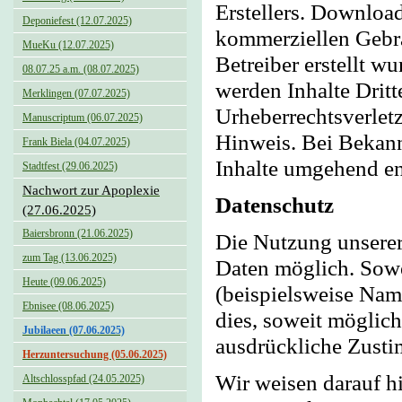
Erstellers. Download
Deponiefest (12.07.2025)
kommerziellen Gebrau
MueKu (12.07.2025)
Betreiber erstellt w
08.07.25 a.m. (08.07.2025)
werden Inhalte Dritt
Merklingen (07.07.2025)
Urheberrechtsverlet
Manuscriptum (06.07.2025)
Hinweis. Bei Bekann
Frank Biela (04.07.2025)
Inhalte umgehend en
Stadtfest (29.06.2025)
Nachwort zur Apoplexie
Datenschutz
(27.06.2025)
Baiersbronn (21.06.2025)
Die Nutzung unserer
zum Tag (13.06.2025)
Daten möglich. Sowe
Heute (09.06.2025)
(beispielsweise Nam
Ebnisee (08.06.2025)
dies, soweit möglich
Jubilaeen (07.06.2025)
ausdrückliche Zusti
Herzuntersuchung (05.06.2025)
Wir weisen darauf hi
Altschlosspfad (24.05.2025)