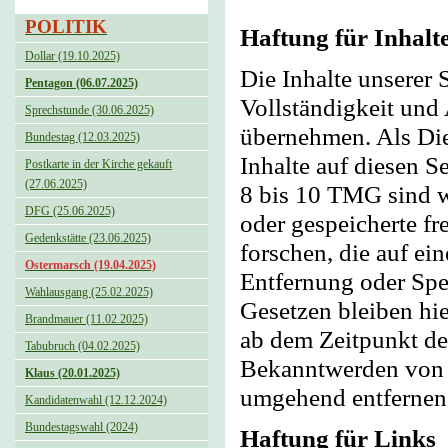
POLITIK
Haftung für Inhalt
Dollar (19.10.2025)
Die Inhalte unserer S
Pentagon (06.07.2025)
Vollständigkeit und
Sprechstunde (30.06.2025)
übernehmen. Als Die
Bundestag (12.03.2025)
Inhalte auf diesen 
Postkarte in der Kirche gekauft
(27.06.2025)
8 bis 10 TMG sind wi
DFG (25.06.2025)
oder gespeicherte f
Gedenkstätte (23.06.2025)
forschen, die auf ei
Ostermarsch (19.04.2025)
Entfernung oder Spe
Wahlausgang (25.02.2025)
Gesetzen bleiben hie
Brandmauer (11.02.2025)
ab dem Zeitpunkt de
Tabubruch (04.02.2025)
Bekanntwerden von e
Klaus (20.01.2025)
umgehend entfernen
Kandidatenwahl (12.12.2024)
Bundestagswahl (2024)
Haftung für Links